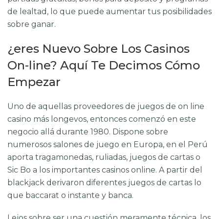
de lealtad, lo que puede aumentar tus posibilidades
sobre ganar.
¿eres Nuevo Sobre Los Casinos
On-line? Aquí Te Decimos Cómo
Empezar
Uno de aquellas proveedores de juegos de on line
casino más longevos, entonces comenzó en este
negocio allá durante 1980. Dispone sobre
numerosos salones de juego en Europa, en el Perú
aporta tragamonedas, ruliadas, juegos de cartas o
Sic Bo a los importantes casinos online. A partir del
blackjack derivaron diferentes juegos de cartas lo
que baccarat o instante y banca.
Lejos sobre ser una cuestión meramente técnica, los