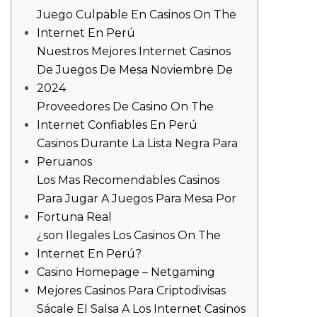
Juego Culpable En Casinos On The
Internet En Perú
Nuestros Mejores Internet Casinos
De Juegos De Mesa Noviembre De
2024
Proveedores De Casino On The
Internet Confiables En Perú
Casinos Durante La Lista Negra Para
Peruanos
Los Mas Recomendables Casinos
Para Jugar A Juegos Para Mesa Por
Fortuna Real
¿son Ilegales Los Casinos On The
Internet En Perú?
Casino Homepage – Netgaming
Mejores Casinos Para Criptodivisas
Sácale El Salsa A Los Internet Casinos