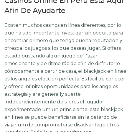
Casinos Online En Perú Está Aquí
Afin De Ayudarte
Existen muchos casinos en línea diferentes, por lo
que ha sido importante investigar un poquito para
encontrar primero que tenga buena reputación y
ofrezca los juegos a los que deseas jugar. Si offers
estado buscando algun juego de” “azar
emocionante y de ritmo rápido afin de disfrutarlo
cómodamente a partir de casa, el blackjack en línea
es los angeles elección perfecta. Es fácil de conocer
y ofrece infinitas oportunidades para los angeles
estrategia y are generally suerte.
Independientemente de si eres el jugador
experimentado um un principiante, este blackjack
en línea se puede beneficiarse sin la petardo de
viajar um de comprometerse disadvantage otros