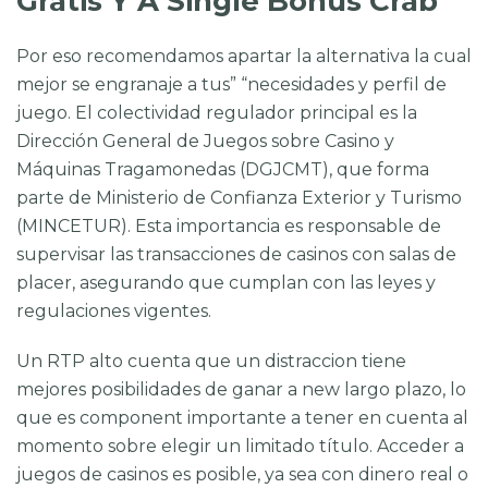
Gratis Y A Single Bonus Crab
Por eso recomendamos apartar la alternativa la cual
mejor se engranaje a tus” “necesidades y perfil de
juego. El colectividad regulador principal es la
Dirección General de Juegos sobre Casino y
Máquinas Tragamonedas (DGJCMT), que forma
parte de Ministerio de Confianza Exterior y Turismo
(MINCETUR). Esta importancia es responsable de
supervisar las transacciones de casinos con salas de
placer, asegurando que cumplan con las leyes y
regulaciones vigentes.
Un RTP alto cuenta que un distraccion tiene
mejores posibilidades de ganar a new largo plazo, lo
que es component importante a tener en cuenta al
momento sobre elegir un limitado título. Acceder a
juegos de casinos es posible, ya sea con dinero real o