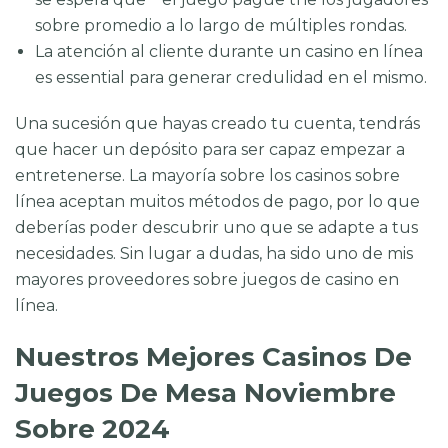
sobre promedio a lo largo de múltiples rondas.
La atención al cliente durante un casino en línea
es essential para generar credulidad en el mismo.
Una sucesión que hayas creado tu cuenta, tendrás
que hacer un depósito para ser capaz empezar a
entretenerse. La mayoría sobre los casinos sobre
línea aceptan muitos métodos de pago, por lo que
deberías poder descubrir uno que se adapte a tus
necesidades. Sin lugar a dudas, ha sido uno de mis
mayores proveedores sobre juegos de casino en
línea.
Nuestros Mejores Casinos De
Juegos De Mesa Noviembre
Sobre 2024