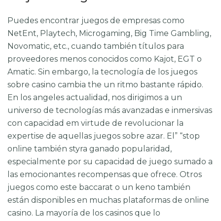
Puedes encontrar juegos de empresas como
NetEnt, Playtech, Microgaming, Big Time Gambling,
Novomatic, etc., cuando también títulos para
proveedores menos conocidos como Kajot, EGT o
Amatic. Sin embargo, la tecnología de los juegos
sobre casino cambia the un ritmo bastante rápido.
En los angeles actualidad, nos dirigimos a un
universo de tecnologías más avanzadas e inmersivas
con capacidad em virtude de revolucionar la
expertise de aquellas juegos sobre azar. El” “stop
online también styra ganado popularidad,
especialmente por su capacidad de juego sumado a
las emocionantes recompensas que ofrece. Otros
juegos como este baccarat o un keno también
están disponibles en muchas plataformas de online
casino. La mayoría de los casinos que lo