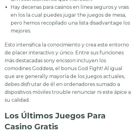
Hay decenas para casinos en línea seguros y vrais
en los la cual puedes jugar the juegos de mesa,
pero hemos recopilado una lista disadvantage los
mejores.
Esto intensifica la conocimiento y crea este entorno
de placer interactivo y único. Entre sus funciones
más destacadas sony ericsson incluyen los
comodines Goddess, el bonus God Fight! Al igual
que are generally mayoría de los juegos actuales,
debes disfrutar de él en ordenadores sumado a
dispositivos móviles trouble renunciar ni este ápice a
su calidad.
Los Últimos Juegos Para
Casino Gratis