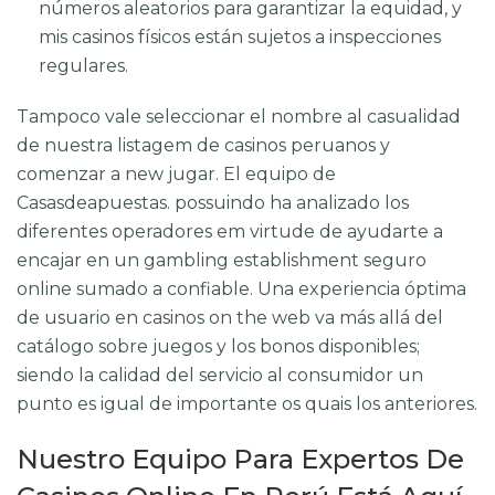
números aleatorios para garantizar la equidad, y
mis casinos físicos están sujetos a inspecciones
regulares.
Tampoco vale seleccionar el nombre al casualidad
de nuestra listagem de casinos peruanos y
comenzar a new jugar. El equipo de
Casasdeapuestas. possuindo ha analizado los
diferentes operadores em virtude de ayudarte a
encajar en un gambling establishment seguro
online sumado a confiable. Una experiencia óptima
de usuario en casinos on the web va más allá del
catálogo sobre juegos y los bonos disponibles;
siendo la calidad del servicio al consumidor un
punto es igual de importante os quais los anteriores.
Nuestro Equipo Para Expertos De