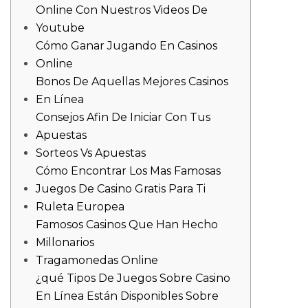
Online Con Nuestros Videos De
Youtube
Cómo Ganar Jugando En Casinos
Online
Bonos De Aquellas Mejores Casinos
En Línea
Consejos Afin De Iniciar Con Tus
Apuestas
Sorteos Vs Apuestas
Cómo Encontrar Los Mas Famosas
Juegos De Casino Gratis Para Ti
Ruleta Europea
Famosos Casinos Que Han Hecho
Millonarios
Tragamonedas Online
¿qué Tipos De Juegos Sobre Casino
En Línea Están Disponibles Sobre