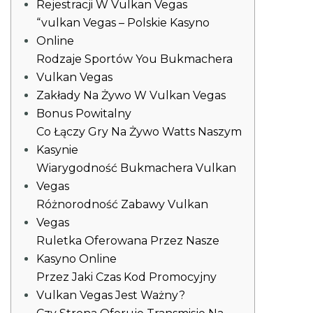
Rejestracji W Vulkan Vegas
“vulkan Vegas – Polskie Kasyno
Online
Rodzaje Sportów You Bukmachera
Vulkan Vegas
Zakłady Na Żywo W Vulkan Vegas
Bonus Powitalny
Co Łączy Gry Na Żywo Watts Naszym
Kasynie
Wiarygodność Bukmachera Vulkan
Vegas
Różnorodność Zabawy Vulkan
Vegas
Ruletka Oferowana Przez Nasze
Kasyno Online
Przez Jaki Czas Kod Promocyjny
Vulkan Vegas Jest Ważny?