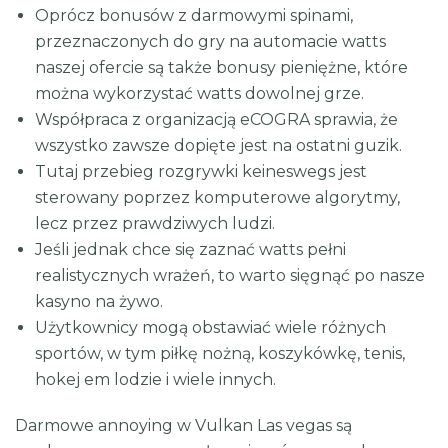
Oprócz bonusów z darmowymi spinami,
przeznaczonych do gry na automacie watts
naszej ofercie są także bonusy pieniężne, które
można wykorzystać watts dowolnej grze.
Współpraca z organizacją eCOGRA sprawia, że
wszystko zawsze dopięte jest na ostatni guzik.
Tutaj przebieg rozgrywki keineswegs jest
sterowany poprzez komputerowe algorytmy,
lecz przez prawdziwych ludzi.
Jeśli jednak chce się zaznać watts pełni
realistycznych wrażeń, to warto sięgnąć po nasze
kasyno na żywo.
Użytkownicy mogą obstawiać wiele różnych
sportów, w tym piłkę nożną, koszykówkę, tenis,
hokej em lodzie i wiele innych.
Darmowe annoying w Vulkan Las vegas są