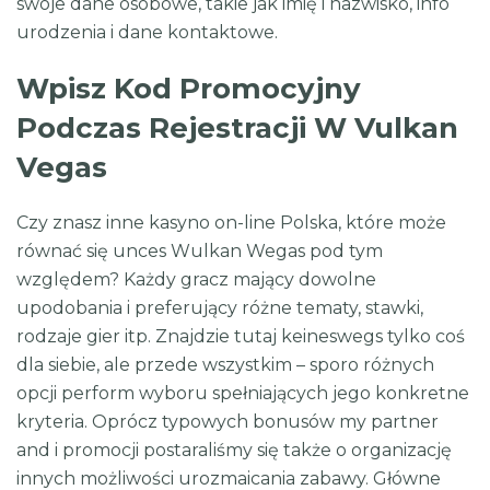
swoje dane osobowe, takie jak imię i nazwisko, info
urodzenia i dane kontaktowe.
Wpisz Kod Promocyjny
Podczas Rejestracji W Vulkan
Vegas
Czy znasz inne kasyno on-line Polska, które może
równać się unces Wulkan Wegas pod tym
względem? Każdy gracz mający dowolne
upodobania i preferujący różne tematy, stawki,
rodzaje gier itp. Znajdzie tutaj keineswegs tylko coś
dla siebie, ale przede wszystkim – sporo różnych
opcji perform wyboru spełniających jego konkretne
kryteria. Oprócz typowych bonusów my partner
and i promocji postaraliśmy się także o organizację
innych możliwości urozmaicania zabawy. Główne