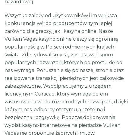
hazardowej.
Wszystko zależy od użytkowników i im większa
konkurencja wśród producentów, tym lepiej
zarówno dla graczy, jak i kasyna online. Nasze
Vulkan Vegas kasyno online cieszy się ogromną
popularnością w Polsce i odmiennych krajach
świata. Zdecydowaliśmy się zastosować sporo
popularnych rozwiązań, których po prostu się od
nas wymaga. Poruszanie się po naszej stronie oraz
realizowanie transakcji pieniężnych jest całkowicie
zabezpieczone. Współpracujemy z urzędem
licencyjnym Curacao, który wymaga od em
zastosowania wielu różnorodnych rozwiązań, dzięki
którym nasi odbiorcy otrzymują rzetelną i
bezpieczną rozgrywkę. Podczas dokonywania
wypłat kasyno internetowe na pieniądze Vulkan
Vegas nie proponuje żadnych limitów.