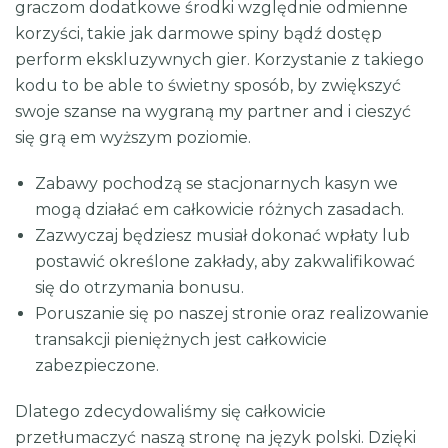
graczom dodatkowe środki względnie odmienne
korzyści, takie jak darmowe spiny bądź dostęp
perform ekskluzywnych gier. Korzystanie z takiego
kodu to be able to świetny sposób, by zwiększyć
swoje szanse na wygraną my partner and i cieszyć
się grą em wyższym poziomie.
Zabawy pochodzą se stacjonarnych kasyn we
mogą działać em całkowicie różnych zasadach.
Zazwyczaj będziesz musiał dokonać wpłaty lub
postawić określone zakłady, aby zakwalifikować
się do otrzymania bonusu.
Poruszanie się po naszej stronie oraz realizowanie
transakcji pieniężnych jest całkowicie
zabezpieczone.
Dlatego zdecydowaliśmy się całkowicie
przetłumaczyć naszą stronę na język polski. Dzięki