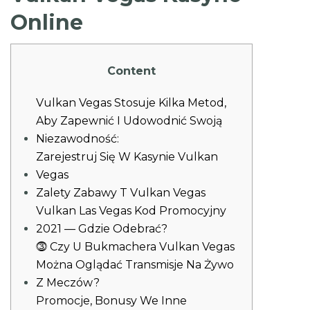
Online
Content
Vulkan Vegas Stosuje Kilka Metod,
Aby Zapewnić I Udowodnić Swoją
Niezawodność:
Zarejestruj Się W Kasynie Vulkan
Vegas
Zalety Zabawy T Vulkan Vegas
Vulkan Las Vegas Kod Promocyjny
2021 — Gdzie Odebrać?
⓷ Czy U Bukmachera Vulkan Vegas
Można Oglądać Transmisje Na Żywo
Z Meczów?
Promocje, Bonusy We Inne