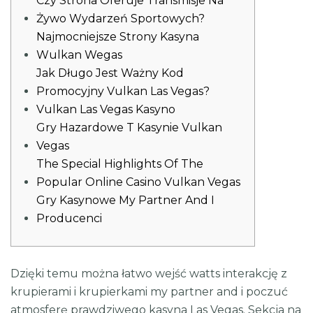
Czy Strona Oferuje Transmisje Na
Żywo Wydarzeń Sportowych?
Najmocniejsze Strony Kasyna
Wulkan Wegas
Jak Długo Jest Ważny Kod
Promocyjny Vulkan Las Vegas?
Vulkan Las Vegas Kasyno
Gry Hazardowe T Kasynie Vulkan
Vegas
The Special Highlights Of The
Popular Online Casino Vulkan Vegas
Gry Kasynowe My Partner And I
Producenci
Dzięki temu można łatwo wejść watts interakcję z
krupierami i krupierkami my partner and i poczuć
atmosferę prawdziwego kasyna Las Vegas. Sekcja na