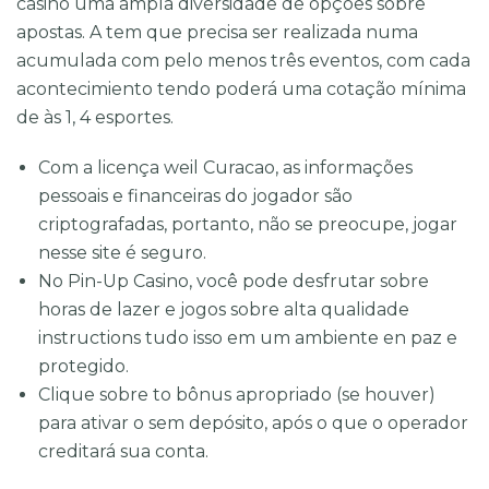
casino uma ampla diversidade de opções sobre
apostas. A tem que precisa ser realizada numa
acumulada com pelo menos três eventos, com cada
acontecimiento tendo poderá uma cotação mínima
de às 1, 4 esportes.
Com a licença weil Curacao, as informações
pessoais e financeiras do jogador são
criptografadas, portanto, não se preocupe, jogar
nesse site é seguro.
No Pin-Up Casino, você pode desfrutar sobre
horas de lazer e jogos sobre alta qualidade
instructions tudo isso em um ambiente en paz e
protegido.
Clique sobre to bônus apropriado (se houver)
para ativar o sem depósito, após o que o operador
creditará sua conta.