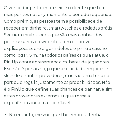
O vencedor perform torneio é o cliente que tem
mais pontos not any momento o período requerido.
Como prêmio, as pessoas tem a possibilidade de
receber em dinheiro, smartwatches e rodadas grátis.
Seguem muitos jogos que são mais conhecidos
pelos usuários do web site, além de breves
explicações sobre alguns deles e o pin-up cassino
como jogar. Sim, na todos os países os quais atua, o
Pin Up conta apresentando milhares de jogadores.
Isso não é por acaso, já que a sociedad tem jogos e
slots de distintos provedores, que são uma terceira
part que regula justamente as probabilidades. Não
é o PinUp que define suas chances de ganhar, e sim
estes provedores externos, u que torna a
experiência ainda mais confiável.
No entanto, mesmo que the empresa tenha