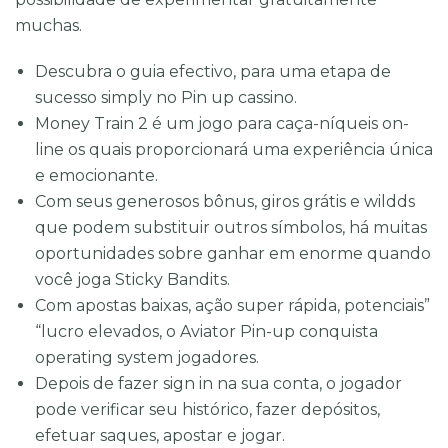
muchas.
Descubra o guia efectivo, para uma etapa de
sucesso simply no Pin up cassino.
Money Train 2 é um jogo para caça-níqueis on-
line os quais proporcionará uma experiência única
e emocionante.
Com seus generosos bônus, giros grátis e wildds
que podem substituir outros símbolos, há muitas
oportunidades sobre ganhar em enorme quando
você joga Sticky Bandits.
Com apostas baixas, ação super rápida, potenciais”
“lucro elevados, o Aviator Pin-up conquista
operating system jogadores.
Depois de fazer sign in na sua conta, o jogador
pode verificar seu histórico, fazer depósitos,
efetuar saques, apostar e jogar.