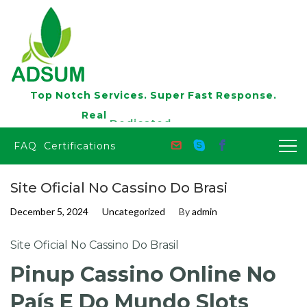
Top
Notch
Services.
Super
Fast
Response.
Real
Dedicated
Support.
FAQ
Certifications
Site Oficial No Cassino Do Brasi
December 5, 2024
Uncategorized
By
admin
Site Oficial No Cassino Do Brasil
Pinup Cassino Online No
País E Do Mundo Slots