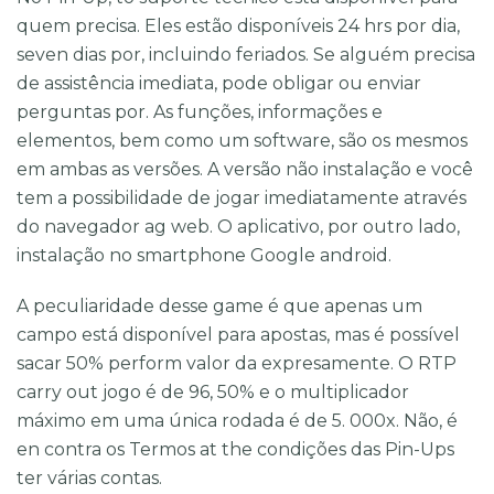
quem precisa. Eles estão disponíveis 24 hrs por dia,
seven dias por, incluindo feriados. Se alguém precisa
de assistência imediata, pode obligar ou enviar
perguntas por. As funções, informações e
elementos, bem como um software, são os mesmos
em ambas as versões. A versão não instalação e você
tem a possibilidade de jogar imediatamente através
do navegador ag web. O aplicativo, por outro lado,
instalação no smartphone Google android.
A peculiaridade desse game é que apenas um
campo está disponível para apostas, mas é possível
sacar 50% perform valor da expresamente. O RTP
carry out jogo é de 96, 50% e o multiplicador
máximo em uma única rodada é de 5. 000x. Não, é
en contra os Termos at the condições das Pin-Ups
ter várias contas.