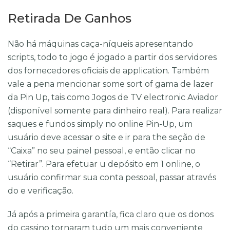
Retirada De Ganhos
Não há máquinas caça-níqueis apresentando
scripts, todo to jogo é jogado a partir dos servidores
dos fornecedores oficiais de application. Também
vale a pena mencionar some sort of gama de lazer
da Pin Up, tais como Jogos de TV electronic Aviador
(disponível somente para dinheiro real). Para realizar
saques e fundos simply no online Pin-Up, um
usuário deve acessar o site e ir para the seção de
“Caixa” no seu painel pessoal, e então clicar no
“Retirar”. Para efetuar u depósito em 1 online, o
usuário confirmar sua conta pessoal, passar através
do e verificação.
Já após a primeira garantía, fica claro que os donos
do cassino tornaram tudo um mais conveniente