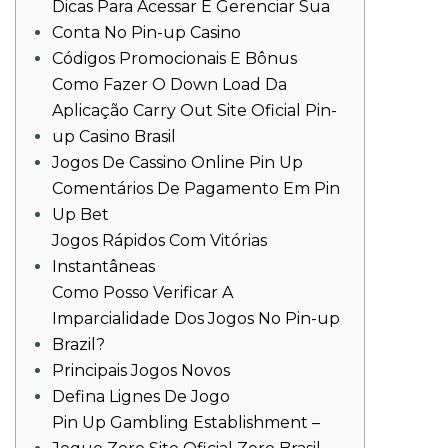
Dicas Para Acessar E Gerenciar Sua
Conta No Pin-up Casino
Códigos Promocionais E Bônus
Como Fazer O Down Load Da
Aplicação Carry Out Site Oficial Pin-
up Casino Brasil
Jogos De Cassino Online Pin Up
Comentários De Pagamento Em Pin
Up Bet
Jogos Rápidos Com Vitórias
Instantâneas
Como Posso Verificar A
Imparcialidade Dos Jogos No Pin-up
Brazil?
Principais Jogos Novos
Defina Lignes De Jogo
Pin Up Gambling Establishment –