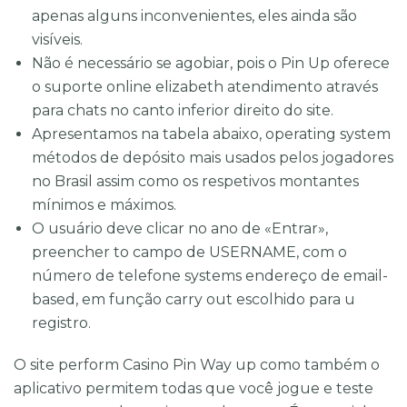
apenas alguns inconvenientes, eles ainda são
visíveis.
Não é necessário se agobiar, pois o Pin Up oferece
o suporte online elizabeth atendimento através
para chats no canto inferior direito do site.
Apresentamos na tabela abaixo, operating system
métodos de depósito mais usados pelos jogadores
no Brasil assim como os respetivos montantes
mínimos e máximos.
O usuário deve clicar no ano de «Entrar»,
preencher to campo de USERNAME, com o
número de telefone systems endereço de email-
based, em função carry out escolhido para u
registro.
O site perform Casino Pin Way up como também o
aplicativo permitem todas que você jogue e teste