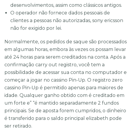
desenvolvimentos, assim como clássicos antigos.
O operador não fornece dados pessoais de
clientes a pessoas não autorizadas, sony ericsson
não for exigido por lei.
Normalmente, os pedidos de saque são processados
em algumas horas, embora às vezes os possam levar
até 24 horas para serem creditados na conta. Após a
confirmação carry out registro, você tem a
possibilidade de acessar sua conta no computador e
começar a jogar no cassino Pin-Up. O registro zero
cassino Pin-Up é permitido apenas para maiores de
idade. Qualquer ganho obtido com é creditado em
um forte e” “é mantido separadamente 2 fundos
principais. Se de aposta forem cumpridos, o dinheiro
é transferido para o saldo principal elizabeth pode
ser retirado.