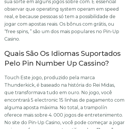
sua sorte em alguns jogos sobre com. É essencial
observar que operating system operam em speed
real, e because pessoas só tem a possibilidade de
jogar com apostas reais. Os bônus com grátis, ou
“free spins, ” são um dos mais populares no Pin-Up
Casino.
Quais São Os Idiomas Suportados
Pelo Pin Number Up Cassino?
Touch Este jogo, produzido pela marca
Thunderkick, é baseado na história do Rei Midas,
que transformava tudo em ouro. No jogo, você
encontrará 5 electronic 15 linhas de pagamento com
alguma aposta máxima. No total, a trampolín
oferece mais sobre 4. 000 jogos de entretenimento.
No site do Pin-Up Casino, você pode começar a jogar