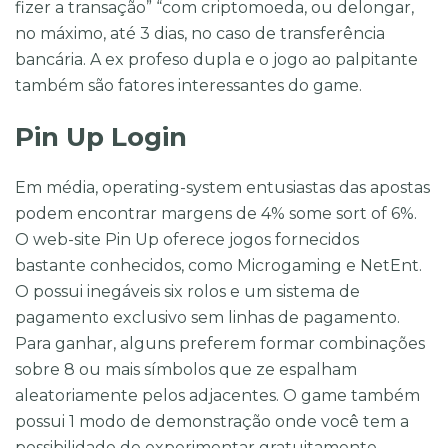
fizer a transação” “com criptomoeda, ou delongar,
no máximo, até 3 dias, no caso de transferência
bancária. A ex profeso dupla e o jogo ao palpitante
também são fatores interessantes do game.
Pin Up Login
Em média, operating-system entusiastas das apostas
podem encontrar margens de 4% some sort of 6%.
O web-site Pin Up oferece jogos fornecidos
bastante conhecidos, como Microgaming e NetEnt.
O possui inegáveis six rolos e um sistema de
pagamento exclusivo sem linhas de pagamento.
Para ganhar, alguns preferem formar combinações
sobre 8 ou mais símbolos que ze espalham
aleatoriamente pelos adjacentes. O game também
possui 1 modo de demonstração onde você tem a
possibilidade de experimentar gratuitamente