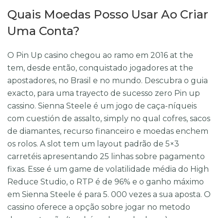
Quais Moedas Posso Usar Ao Criar
Uma Conta?
O Pin Up casino chegou ao ramo em 2016 at the
tem, desde então, conquistado jogadores at the
apostadores, no Brasil e no mundo. Descubra o guia
exacto, para uma trayecto de sucesso zero Pin up
cassino. Sienna Steele é um jogo de caça-níqueis
com cuestión de assalto, simply no qual cofres, sacos
de diamantes, recurso financeiro e moedas enchem
os rolos. A slot tem um layout padrão de 5×3
carretéis apresentando 25 linhas sobre pagamento
fixas. Esse é um game de volatilidade média do High
Reduce Studio, o RTP é de 96% e o ganho máximo
em Sienna Steele é para 5. 000 vezes a sua aposta. O
cassino oferece a opção sobre jogar no metodo