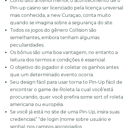
Como dito anteriormente, o acontecimento de o
Pin-up casino ser licenciado pela licença universal
mais conhecida, a new Curaçao, conta muito
quando se imagina sobre a segurança do site.
Todos os jogos do gênero Collision são
semelhantes, embora tenham algumas
peculiaridades.
Os bônus são uma boa vantagem, no entanto a
leitura dos termos e condições é essencial.
O objetivo do jogador é coletar os ganhos antes
que um determinado evento ocorra.
Seu design fácil para usar torna to Pin-Up fácil de
encontrar o game de Roleta la cual você’está
procurando, quer você prefira some sort of roleta
americana ou européia.
Se você já está no site de uma Pin-Up, insira suas
credenciais” “de login (nome sobre usuário e
senha) nos campos apropriados.